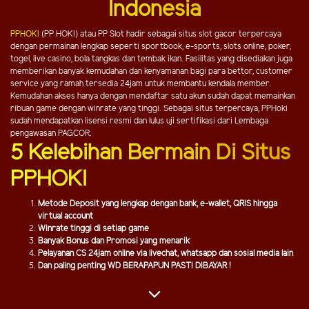
Indonesia
PPHOKI
(PP HOKI) atau PP Slot hadir sebagai situs slot gacor terpercaya
dengan permainan lengkap seperti sportbook, e-sports, slots online, poker,
togel, live casino, bola tangkas dan tembak ikan. Fasilitas yang disediakan juga
memberikan banyak kemudahan dan kenyamanan bagi para bettor, customer
service yang ramah tersedia 24jam untuk membantu kendala member.
Kemudahan akses hanya dengan mendaftar satu akun sudah dapat memainkan
ribuan game dengan winrate yang tinggi. Sebagai situs terpercaya, PPHoki
sudah mendapatkan lisensi resmi dan lulus uji sertifikasi dari Lembaga
pengawasan PAGCOR.
5 Kelebihan Bermain Di Situs
PPHOKI
Metode Deposit yang lengkap dengan bank, e-wallet, QRIS hingga
virtual account
Winrate tinggi di setiap game
Banyak Bonus dan Promosi yang menarik
Pelayanan CS 24jam online via livechat, whatsapp dan sosial media lain
Dan paling penting WD BERAPAPUN PASTI DIBAYAR !